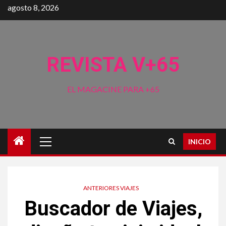
Saltar
agosto 8, 2026
al
contenido
REVISTA V+65
EL MAGACINE PARA +65
Menú
INICIO
principal
ANTERIORES VIAJES
Buscador de Viajes,