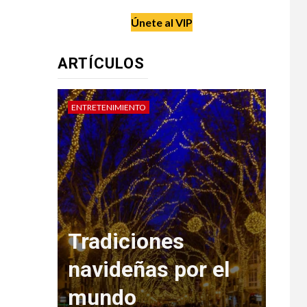
Únete al VIP
ARTÍCULOS
ENTRETENIMIENTO
DATE 
o de
Tradiciones
eja
navideñas por el
mundo
Re