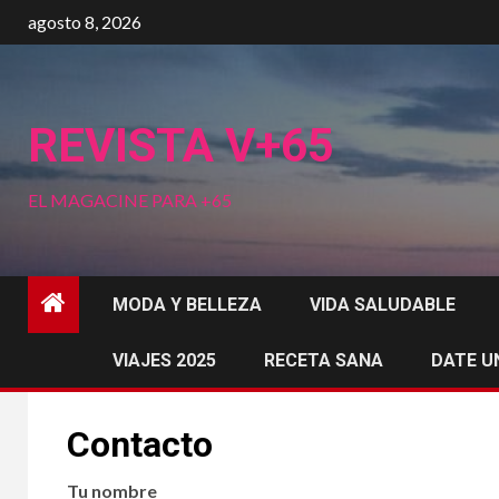
Saltar
agosto 8, 2026
al
contenido
REVISTA V+65
EL MAGACINE PARA +65
MODA Y BELLEZA
VIDA SALUDABLE
VIAJES 2025
RECETA SANA
DATE U
Contacto
Tu nombre