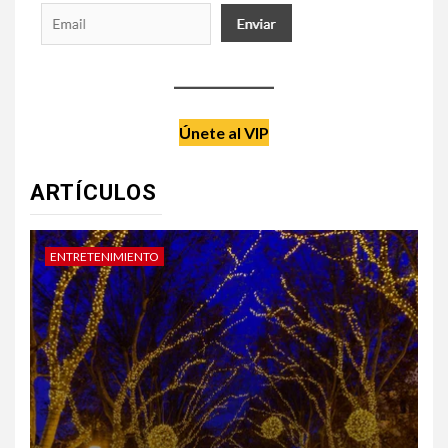
Únete al VIP
ARTÍCULOS
DATE UN CAPRICHO
V