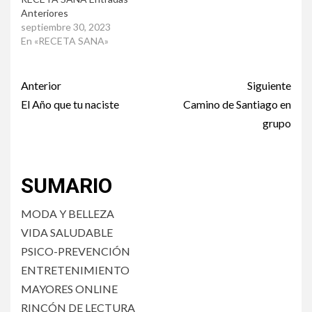
Anteriores
septiembre 30, 2023
En «RECETA SANA»
Post
Anterior
Siguiente
navigation
El Año que tu naciste
Camino de Santiago en
grupo
SUMARIO
MODA Y BELLEZA
VIDA SALUDABLE
PSICO-PREVENCIÓN
ENTRETENIMIENTO
MAYORES ONLINE
RINCÓN DE LECTURA