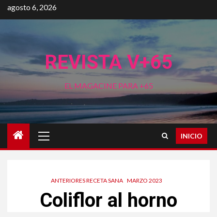
Saltar
agosto 6, 2026
al
contenido
REVISTA V+65
EL MAGACINE PARA +65
Menú
INICIO
principal
ANTERIORES RECETA SANA
MARZO 2023
Coliflor al horno