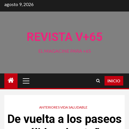
Saltar
agosto 9, 2026
al
contenido
REVISTA V+65
EL MAGACINE PARA +65
Menú
INICIO
principal
ANTERIORES VIDA SALUDABLE
De vuelta a los paseos