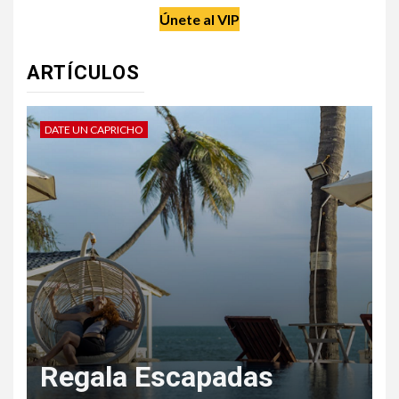
Únete al VIP
ARTÍCULOS
DATE UN CAPRICHO
V
Regala Escapadas