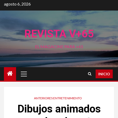
Saltar
agosto 6, 2026
al
contenido
REVISTA V+65
EL MAGACINE PARA +65
Menú
INICIO
principal
ANTERIORES ENTRETENIMIENTO
Dibujos animados