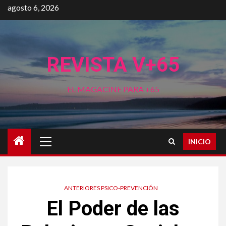
Saltar
agosto 6, 2026
al
contenido
REVISTA V+65
EL MAGACINE PARA +65
Menú
INICIO
principal
ANTERIORES PSICO-PREVENCIÓN
El Poder de las