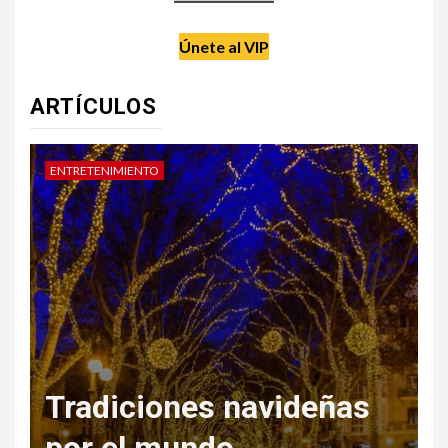
Únete al VIP
ARTÍCULOS
DATE UN CAPRICHO
V
Regala Escapadas