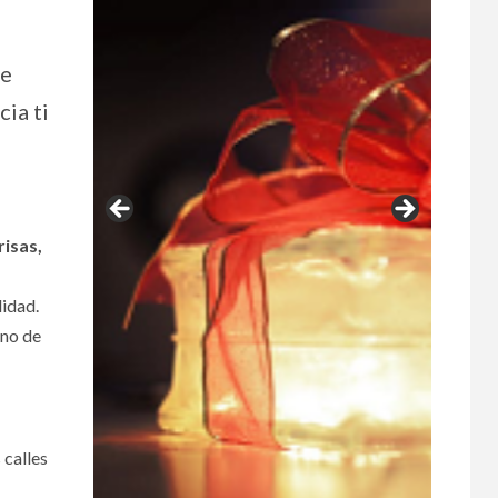
se
cia ti
risas,
lidad.
ino de
 calles