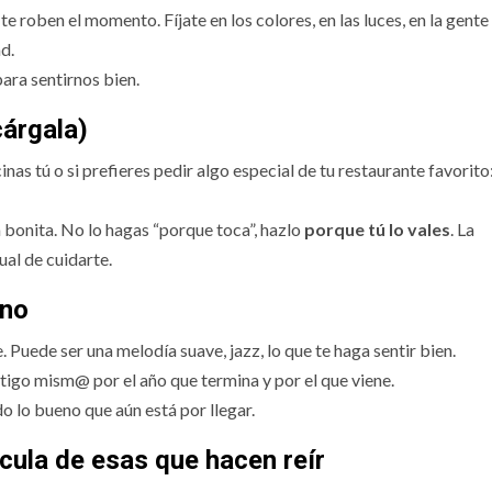
e roben el momento. Fíjate en los colores, en las luces, en la gente
d.
para sentirnos bien.
cárgala)
nas tú o si prefieres pedir algo especial de tu restaurante favorito
a bonita. No lo hagas “porque toca”, hazlo
porque tú lo vales
. La
ual de cuidarte.
ino
 Puede ser una melodía suave, jazz, lo que te haga sentir bien.
ntigo mism@ por el año que termina y por el que viene.
do lo bueno que aún está por llegar.
cula de esas que hacen reír