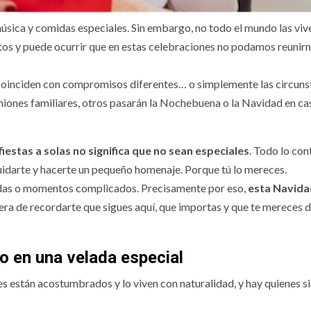
 música y comidas especiales. Sin embargo, no todo el mundo las viv
ntos y puede ocurrir que en estas celebraciones no podamos reunir
s coinciden con compromisos diferentes… o simplemente las circuns
niones familiares, otros pasarán la Nochebuena o la Navidad en ca
ve el grupo de
Tradiciones
fiestas a solas no significa que no sean especiales
. Todo lo con
tad y pareja
navideñas por
idarte y hacerte un pequeño homenaje. Porque tú lo mereces.
a mayores
mundo
rdidas o momentos complicados. Precisamente por eso,
esta Navida
era de recordarte que sigues aquí, que importas y que te mereces d
o en una velada especial
 están acostumbrados y lo viven con naturalidad, y hay quienes s