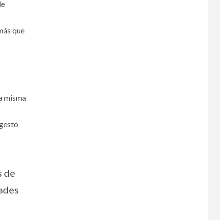
de
 más que
la misma
 gesto
s de
dades