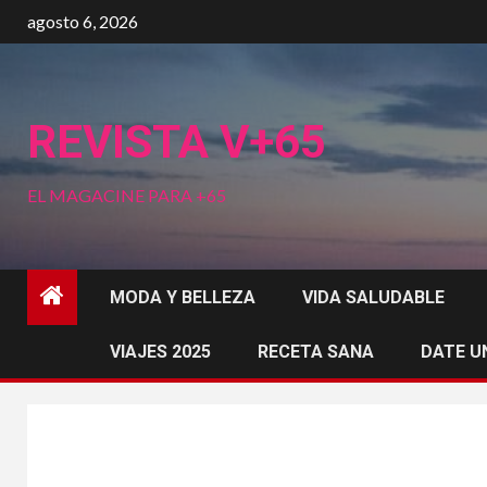
Saltar
agosto 6, 2026
al
contenido
REVISTA V+65
EL MAGACINE PARA +65
MODA Y BELLEZA
VIDA SALUDABLE
VIAJES 2025
RECETA SANA
DATE U