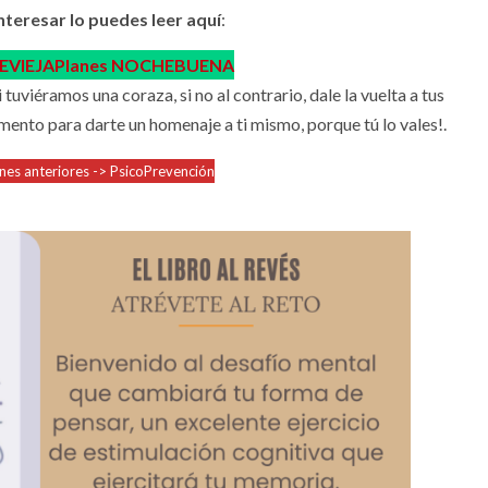
interesar lo puedes leer aquí
:
EVIEJA
Planes NOCHEBUENA
uviéramos una coraza, si no al contrario, dale la vuelta a tus
ento para darte un homenaje a ti mismo, porque tú lo vales!.
ones anteriores -> PsicoPrevención