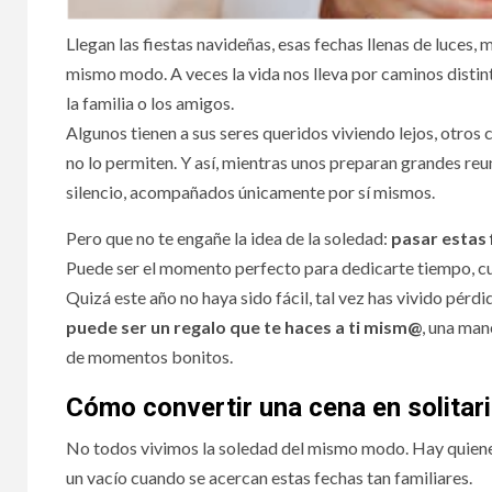
Llegan las fiestas navideñas, esas fechas llenas de luces,
mismo modo. A veces la vida nos lleva por caminos disti
la familia o los amigos.
Algunos tienen a sus seres queridos viviendo lejos, otro
no lo permiten. Y así, mientras unos preparan grandes reu
silencio, acompañados únicamente por sí mismos.
La membresía, la
Vuel
Pero que no te engañe la idea de la soledad:
pasar estas 
nueva tendencia
amis
Puede ser el momento perfecto para dedicarte tiempo, cu
social
par
Quizá este año no haya sido fácil, tal vez has vivido pé
puede ser un regalo que te haces a ti mism@
, una man
de momentos bonitos.
Cómo convertir una cena en solitari
No todos vivimos la soledad del mismo modo. Hay quienes
un vacío cuando se acercan estas fechas tan familiares.