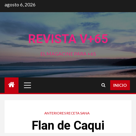
Saltar
agosto 6, 2026
al
contenido
REVISTA V+65
EL MAGACINE PARA +65
Menú
INICIO
principal
ANTERIORES RECETA SANA
Flan de Caqui