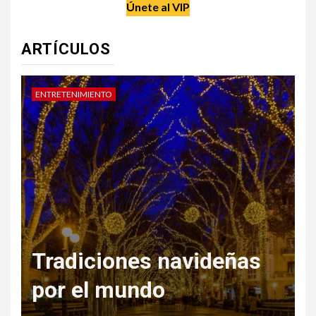
Únete al VIP
ARTÍCULOS
DATE UN CAPRICHO
V
Regala Escapadas