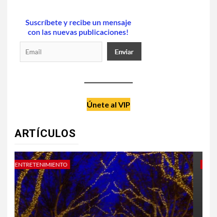
Únete al VIP
ARTÍCULOS
DATE UN CAPRICHO
V