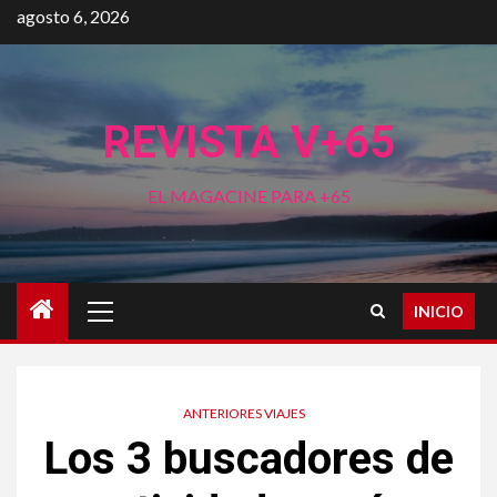
Saltar
agosto 6, 2026
al
contenido
REVISTA V+65
EL MAGACINE PARA +65
Menú
INICIO
principal
ANTERIORES VIAJES
Los 3 buscadores de