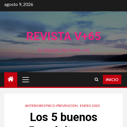
Saltar
agosto 9, 2026
al
contenido
REVISTA V+65
EL MAGACINE PARA +65
Menú
INICIO
principal
ANTERIORES PSICO-PREVENCIÓN
ENERO 2023
Los 5 buenos