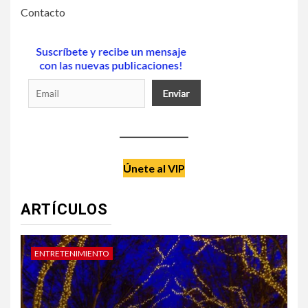
Contacto
Únete al VIP
ARTÍCULOS
DATE UN CAPRICHO
V