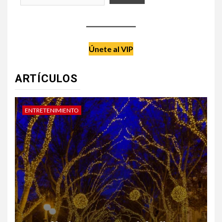
Únete al VIP
ARTÍCULOS
DATE UN CAPRICHO
V