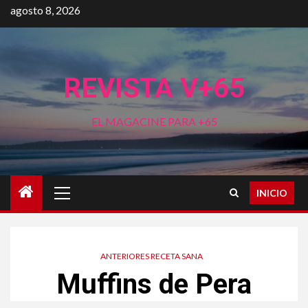
Saltar
agosto 8, 2026
al
contenido
REVISTA V+65
EL MAGACINE PARA +65
Menú
INICIO
principal
ANTERIORES RECETA SANA
Muffins de Pera