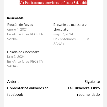
Ver Publicaciones anteriores -> Receta Saludable
Relacionado
Roscón de Reyes
Brownie de manzana y
enero 4, 2024
chocolate
En «Anteriores RECETA
mayo 7, 2024
SANA»
En «Anteriores RECETA
SANA»
Helado de Cheescake
julio 3, 2024
En «Anteriores RECETA
SANA»
Post
Anterior
Siguiente
navigation
Comentarios anidados en
La Cuidadora. Libro
facebook
recomendado