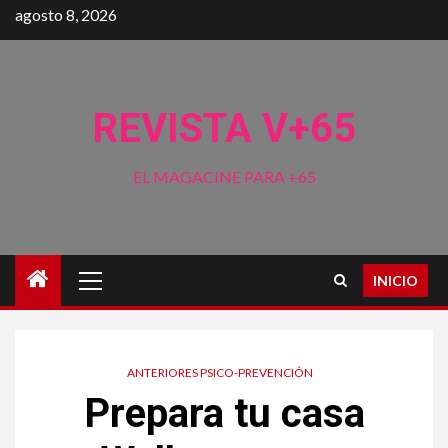
Saltar
agosto 8, 2026
al
contenido
REVISTA V+65
EL MAGACINE PARA +65
Menú
INICIO
principal
ANTERIORES PSICO-PREVENCIÓN
Prepara tu casa