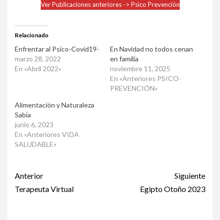
Ver Publicaciones anteriores -> Psico Prevención
Relacionado
Enfrentar al Psico-Covid19-
En Navidad no todos cenan
marzo 28, 2022
en familia
En «Abril 2022»
noviembre 11, 2025
En «Anteriores PSICO-
PREVENCIÓN»
Alimentación y Naturaleza
Sabia
junio 6, 2023
En «Anteriores VIDA
SALUDABLE»
Post
Anterior
Siguiente
navigation
Terapeuta Virtual
Egipto Otoño 2023