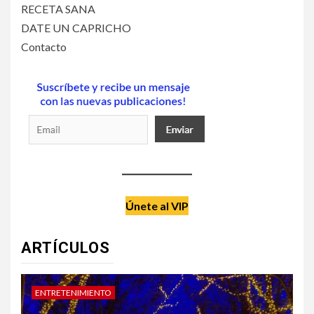
RECETA SANA
DATE UN CAPRICHO
Contacto
Únete al VIP
ARTÍCULOS
DATE UN CAPRICHO
V