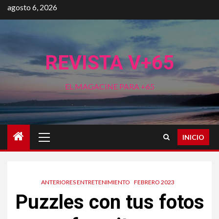
Saltar
agosto 6, 2026
al
contenido
REVISTA V+65
EL MAGACINE PARA +65
Menú
INICIO
principal
ANTERIORES ENTRETENIMIENTO
FEBRERO 2023
Puzzles con tus fotos