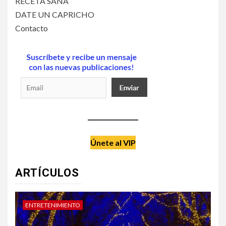
RECETA SANA
DATE UN CAPRICHO
Contacto
Únete al VIP
ARTÍCULOS
DATE UN CAPRICHO
V