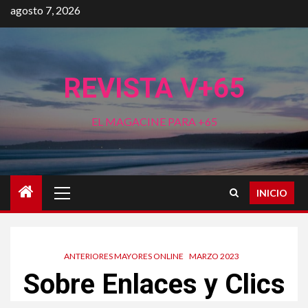
Saltar
agosto 7, 2026
al
contenido
REVISTA V+65
EL MAGACINE PARA +65
Menú
INICIO
principal
ANTERIORES MAYORES ONLINE
MARZO 2023
Sobre Enlaces y Clics