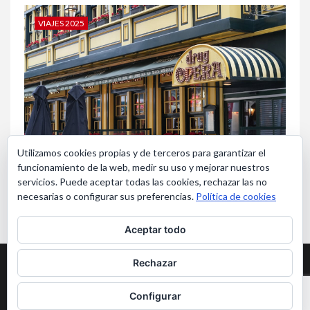
VIAJES 2025
Utilizamos cookies propias y de terceros para garantizar el
funcionamiento de la web, medir su uso y mejorar nuestros
Bruselas en Navidad
servicios. Puede aceptar todas las cookies, rechazar las no
necesarias o configurar sus preferencias.
Política de cookies
Aceptar todo
Aviso Legal y Privacidad
Rechazar
Copyright ©Viajerosmas65. Todos los derechos reservados
|
Configurar