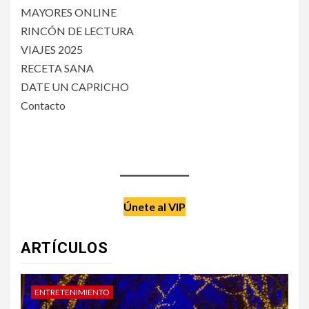
MAYORES ONLINE
RINCÓN DE LECTURA
VIAJES 2025
RECETA SANA
DATE UN CAPRICHO
Contacto
Únete al VIP
ARTÍCULOS
DATE UN CAPRICHO
V