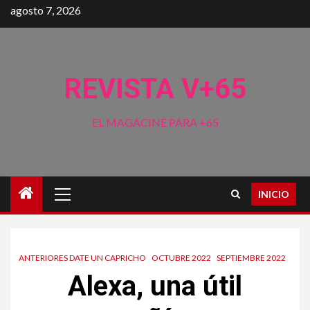
Saltar
agosto 7, 2026
al
contenido
REVISTA V+65
EL MAGACINE PARA +65
Menú
INICIO
principal
ANTERIORES DATE UN CAPRICHO
OCTUBRE 2022
SEPTIEMBRE 2022
Alexa, una útil