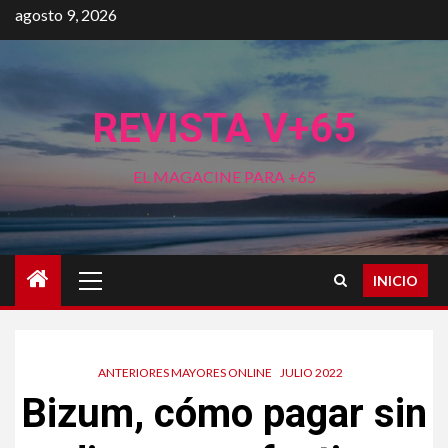
Saltar
agosto 9, 2026
al
contenido
REVISTA V+65
EL MAGACINE PARA +65
Menú
INICIO
principal
ANTERIORES MAYORES ONLINE
JULIO 2022
Bizum, cómo pagar sin