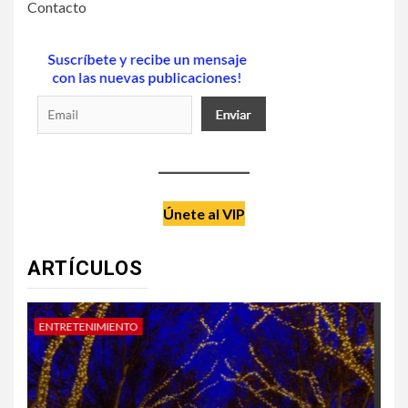
Contacto
Únete al VIP
ARTÍCULOS
DATE UN CAPRICHO
V