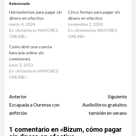
Relacionado
Herramientas para pagar sin
Cinco formas para pagar sin
dinero en efectivo
dinero en efectivo
marzo 4, 2024
noviembre 2, 2024
En «Anteriores MAYORES
En «Anteriores MAYORES
ONLINE»
ONLINE»
Como abrir una cuenta
bancaria online sin
comisiones
junio 3, 2023
En «Anteriores MAYORES
ONLINE»
Post
Anterior
Siguiente
navigation
Escapada a Ourense con
Audiolibros gratuitos
anfitrión
también en verano
1 comentario en «
Bizum, cómo pagar