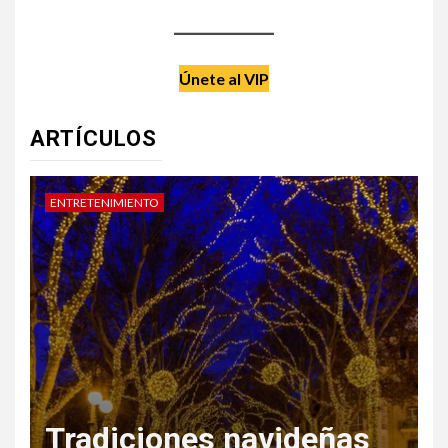
Únete al VIP
ARTÍCULOS
DATE UN CAPRICHO
V