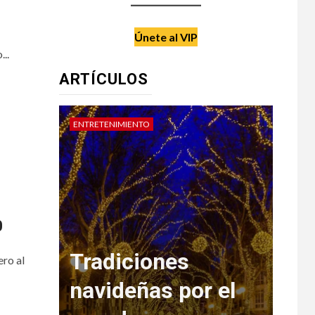
Únete al VIP
...
ARTÍCULOS
DATE UN CAPRICHO
VIAJES
0
ero al
 el
Br