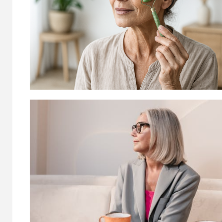
MAYORES ONLINE
PSICO-PR
La membresía, la
Vuel
nueva tendencia
amis