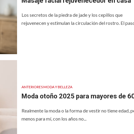
Masaje facial rejuvenecedor en casa
Los secretos de la piedra de jade y los cepillos que
rejuvenecen y estimulan la circulación del rostro. El paso
EVENCIÓN
ENTRETENIMIENTO
ANTERIORES MODA Y BELLEZA
Moda otoño 2025 para mayores de 6
ve el grupo de
Tradiciones
Realmente la moda o la forma de vestir no tiene edad, p
menos para mí, con los años no...
tad y pareja
navideñas por