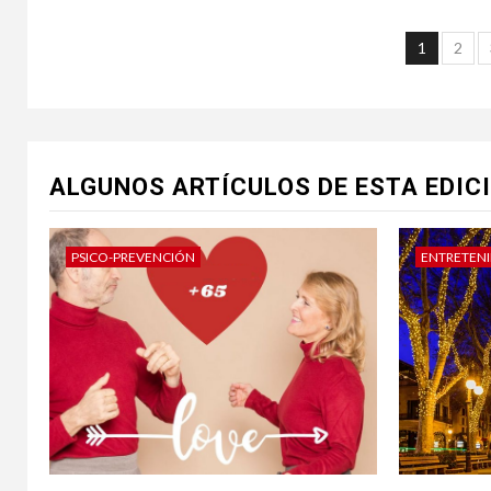
Pagin
1
2
de
entra
ALGUNOS ARTÍCULOS DE ESTA EDIC
PSICO-PREVENCIÓN
ENTRETEN