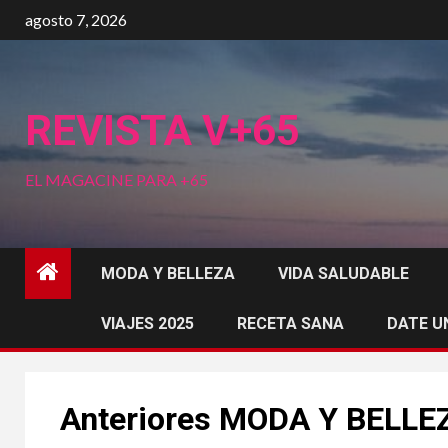
Saltar
agosto 7, 2026
al
contenido
REVISTA V+65
EL MAGACINE PARA +65
MODA Y BELLEZA
VIDA SALUDABLE
VIAJES 2025
RECETA SANA
DATE U
Anteriores MODA Y BELLE