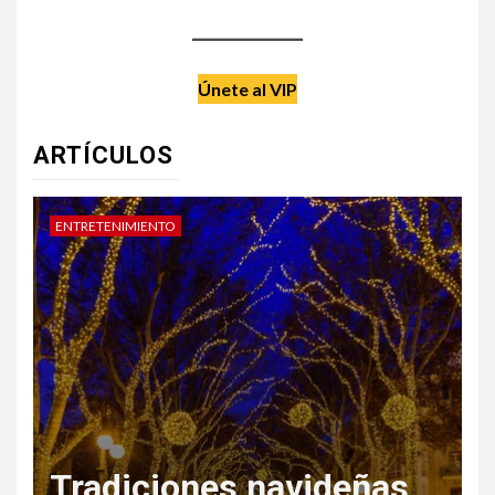
Únete al VIP
ARTÍCULOS
DATE UN CAPRICHO
V