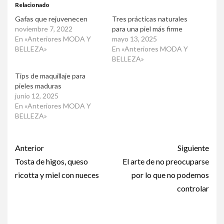
Relacionado
Gafas que rejuvenecen
Tres prácticas naturales
noviembre 7, 2022
para una piel más firme
En «Anteriores MODA Y
mayo 13, 2025
BELLEZA»
En «Anteriores MODA Y
BELLEZA»
Tips de maquillaje para
pieles maduras
junio 12, 2025
En «Anteriores MODA Y
BELLEZA»
Post
Anterior
Siguiente
navigation
Tosta de higos, queso
El arte de no preocuparse
ricotta y miel con nueces
por lo que no podemos
controlar