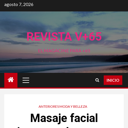
Saltar
agosto 7, 2026
al
contenido
REVISTA V+65
EL MAGACINE PARA +65
Menú
INICIO
principal
ANTERIORES MODA Y BELLEZA
Masaje facial