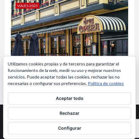
VIAJES 2025
Utilizamos cookies propias y de terceros para garantizar el
funcionamiento de la web, medir su uso y mejorar nuestros
Bruselas en Navidad
servicios. Puede aceptar todas las cookies, rechazar las no
necesarias o configurar sus preferencias.
Política de cookies
Aceptar todo
Aviso Legal y Privacidad
Rechazar
Copyright ©Viajerosmas65. Todos los derechos reservados
|
Configurar
Newsium
por AF themes.