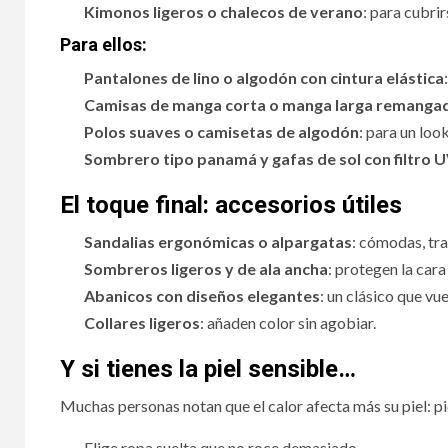
Kimonos ligeros o chalecos de verano
: para cubrir
Para ellos:
Pantalones de lino o algodón con cintura elástica
Camisas de manga corta o manga larga remangada
Polos suaves o camisetas de algodón
: para un loo
Sombrero tipo panamá y gafas de sol con filtro 
El toque final: accesorios útiles
Sandalias ergonómicas o alpargatas
: cómodas, tra
Sombreros ligeros y de ala ancha
: protegen la cara 
Abanicos con diseños elegantes
: un clásico que vu
Collares ligeros
: añaden color sin agobiar.
Y si tienes la piel sensible…
Muchas personas notan que el calor afecta más su piel: pi
Elige ropa suelta que no roce demasiado.