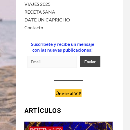
VIAJES 2025
RECETA SANA
DATE UN CAPRICHO
Contacto
Únete al VIP
ARTÍCULOS
ENTRETENIMIENTO
DATE UN C