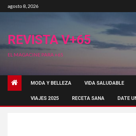
Saltar
agosto 8, 2026
al
contenido
REVISTA V+65
EL MAGACINE PARA +65
MODA Y BELLEZA
VIDA SALUDABLE
VIAJES 2025
RECETA SANA
DATE U