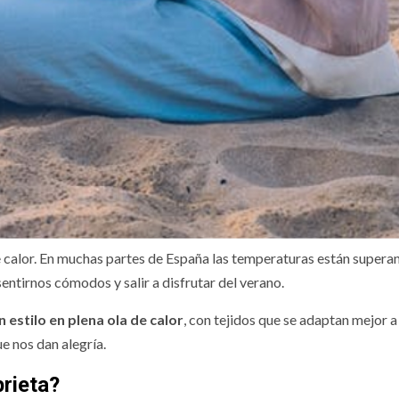
bresía, la
Vuelve el grupo
 tendencia
amistad y parej
para mayores
calor. En muchas partes de España las temperaturas están supera
entirnos cómodos y salir a disfrutar del verano.
n estilo en plena ola de calor
, con tejidos que se adaptan mejor a 
ue nos dan alegría.
prieta?