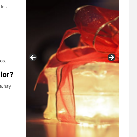
 los
os.
lor?
e, hay