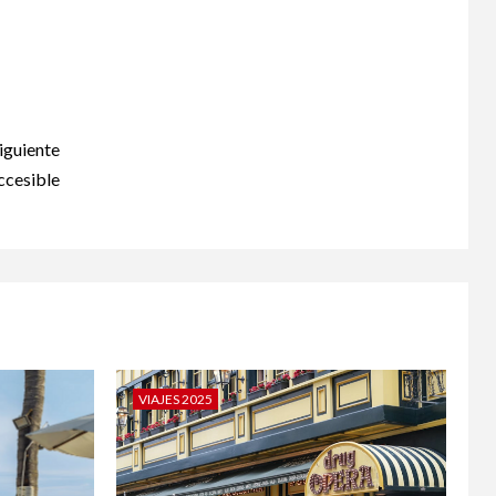
iguiente
ccesible
VIAJES 2025