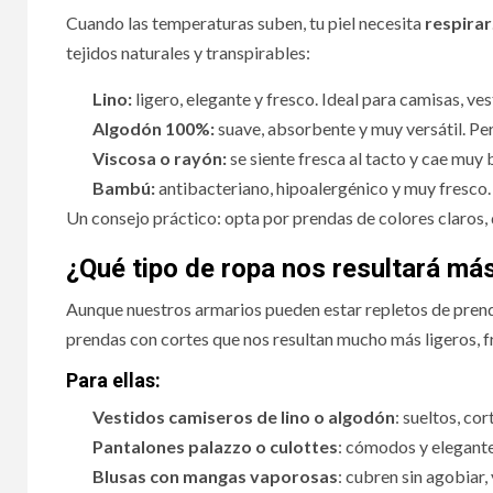
Cuando las temperaturas suben, tu piel necesita
respirar
tejidos naturales y transpirables:
Lino:
ligero, elegante y fresco. Ideal para camisas, ve
Algodón 100%:
suave, absorbente y muy versátil. Per
Viscosa o rayón:
se siente fresca al tacto y cae muy 
Bambú:
antibacteriano, hipoalergénico y muy fresco. 
Un consejo práctico: opta por prendas de colores claros,
¿Qué tipo de ropa nos resultará má
Aunque nuestros armarios pueden estar repletos de prendas
prendas con cortes que nos resultan mucho más ligeros, 
Para ellas:
Vestidos camiseros de lino o algodón
: sueltos, co
Pantalones palazzo o culottes
: cómodos y elegantes
Blusas con mangas vaporosas
: cubren sin agobiar