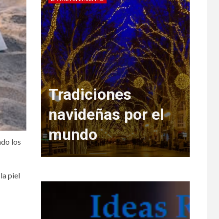
 de
Tradiciones
a
navideñas por el
mundo
Rega
ndo los
la piel