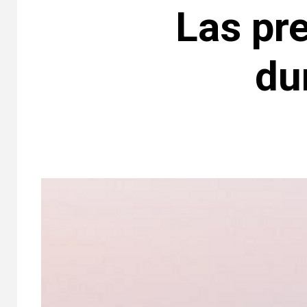
Las pr
du