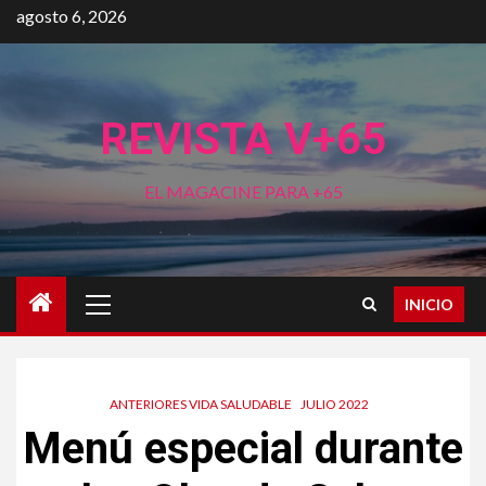
Saltar
agosto 6, 2026
al
contenido
REVISTA V+65
EL MAGACINE PARA +65
Menú
INICIO
principal
ANTERIORES VIDA SALUDABLE
JULIO 2022
Menú especial durante