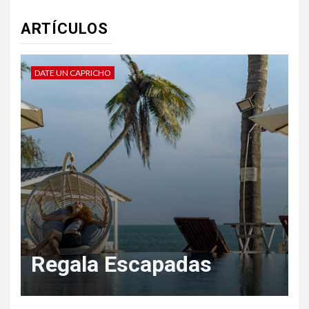
ARTÍCULOS
DATE UN CAPRICHO
V
Regala Escapadas