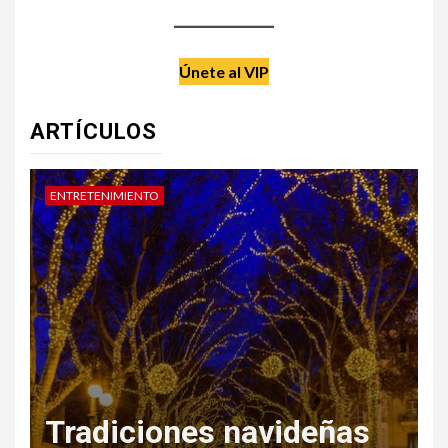
Únete al VIP
ARTÍCULOS
DATE UN CAPRICHO
V