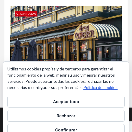
VIAJES 2025
Utilizamos cookies propias y de terceros para garantizar el
funcionamiento de la web, medir su uso y mejorar nuestros
Bruselas en Navidad
servicios. Puede aceptar todas las cookies, rechazar las no
necesarias o configurar sus preferencias.
Política de cookies
Aceptar todo
Aviso Legal y Privacidad
Rechazar
Copyright ©Viajerosmas65. Todos los derechos reservados
|
Configurar