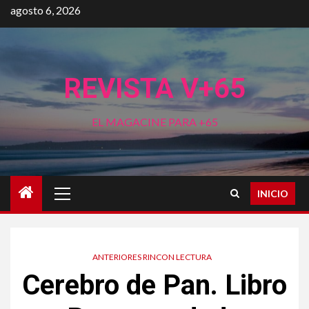
Saltar
agosto 6, 2026
al
contenido
REVISTA V+65
EL MAGACINE PARA +65
Menú
INICIO
principal
ANTERIORES RINCON LECTURA
Cerebro de Pan. Libro