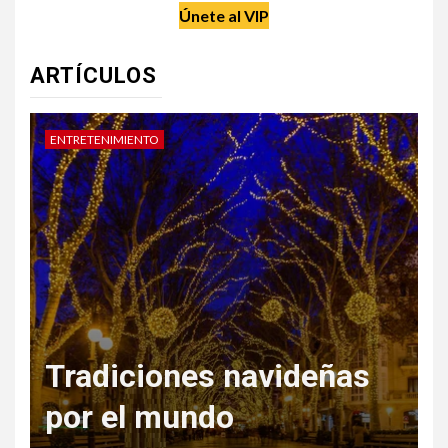
Únete al VIP
ARTÍCULOS
DATE UN CAPRICHO
V
Regala Escapadas