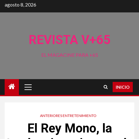
Saltar
agosto 8, 2026
al
contenido
REVISTA V+65
EL MAGACINE PARA +65
Menú
INICIO
principal
ANTERIORES ENTRETENIMIENTO
El Rey Mono, la