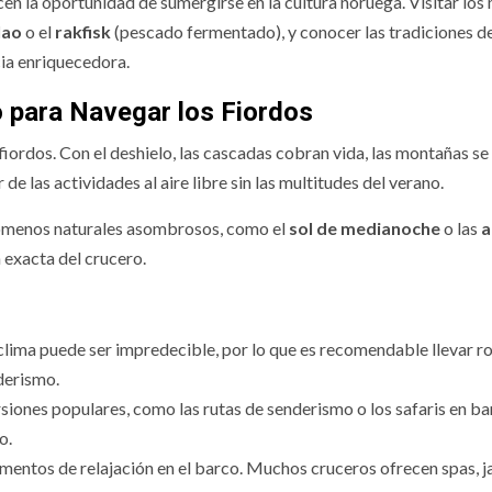
cen la oportunidad de sumergirse en la cultura noruega. Visitar lo
lao
o el
rakfisk
(pescado fermentado), y conocer las tradiciones de
ia enriquecedora.
 para Navegar los Fiordos
ordos. Con el deshielo, las cascadas cobran vida, las montañas se
e las actividades al aire libre sin las multitudes del verano.
enómenos naturales asombrosos, como el
sol de medianoche
o las
a
a exacta del crucero.
 clima puede ser impredecible, por lo que es recomendable llevar r
nderismo.
siones populares, como las rutas de senderismo o los safaris en ba
o.
omentos de relajación en el barco. Muchos cruceros ofrecen spas, j