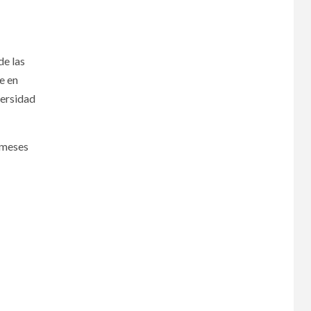
de las
e en
versidad
 meses