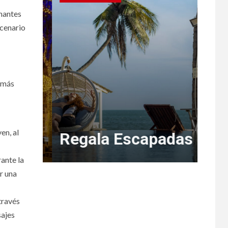
nantes
scenario
s más
 el
Br
en, al
Regala Escapadas
Na
ante la
r una
 través
sajes