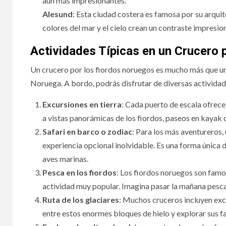
aún más impresionantes.
Alesund
: Esta ciudad costera es famosa por su arquit
colores del mar y el cielo crean un contraste impresio
Actividades Típicas en un Crucero 
Un crucero por los fiordos noruegos es mucho más que un p
Noruega. A bordo, podrás disfrutar de diversas activida
Excursiones en tierra
: Cada puerto de escala ofrec
a vistas panorámicas de los fiordos, paseos en kayak o
Safari en barco o zodiac
: Para los más aventureros,
experiencia opcional inolvidable. Es una forma única d
aves marinas.
Pesca en los fiordos
: Los fiordos noruegos son famos
actividad muy popular. Imagina pasar la mañana pesca
Ruta de los glaciares
: Muchos cruceros incluyen exc
entre estos enormes bloques de hielo y explorar sus 