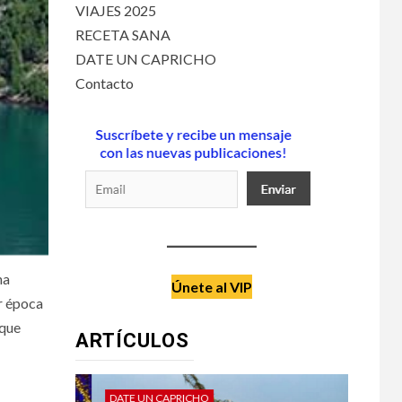
VIAJES 2025
RECETA SANA
DATE UN CAPRICHO
Contacto
na
Únete al VIP
or época
 que
ARTÍCULOS
DATE UN CAPRICHO
VIAJES