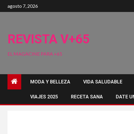
Saltar
agosto 7, 2026
al
contenido
REVISTA V+65
EL MAGACINE PARA +65
MODA Y BELLEZA
VIDA SALUDABLE
VIAJES 2025
RECETA SANA
DATE U