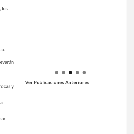
 los
co:
levarán
Ver Publicaciones Anteriores
focas y
na
nar