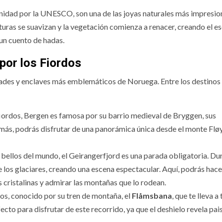
nidad por la UNESCO, son una de las joyas naturales más impresio
aturas se suavizan y la vegetación comienza a renacer, creando el e
un cuento de hadas.
por los Fiordos
iudades y enclaves más emblemáticos de Noruega. Entre los destino
ve el grupo de
Tradiciones
tad y pareja
navideñas por
fiordos, Bergen es famosa por su barrio medieval de Bryggen, sus
más, podrás disfrutar de una panorámica única desde el monte Fløy
a mayores
mundo
bellos del mundo, el Geirangerfjord es una parada obligatoria. Dur
e los glaciares, creando una escena espectacular. Aquí, podrás hace
 cristalinas y admirar las montañas que lo rodean.
dos, conocido por su tren de montaña, el
Flåmsbana
, que te lleva a
cto para disfrutar de este recorrido, ya que el deshielo revela pai