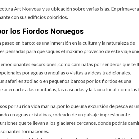
ectura Art Nouveau y su ubicación sobre varias islas. En primavera,
nante con sus edificios coloridos.
por los Fiordos Noruegos
aseo en barco; es una inmersión en la cultura y la naturaleza de
des pensadas para que saques el máximo provecho de este viaje úni
e emocionantes excursiones, como caminatas por senderos que te l
pcionales por aguas tranquilas o visitas a aldeas tradicionales.
 un safari en zodiac o en pequeños barcos por los fiordos es una
e acercarte a las montañas, las cascadas y la fauna local, como las 
os por su rica vida marina, por lo que una excursión de pesca es u
ndo en aguas cristalinas, rodeado de un paisaje impresionante.
ursiones que te llevan a los glaciares cercanos, donde podrás cami
fascinantes formaciones.