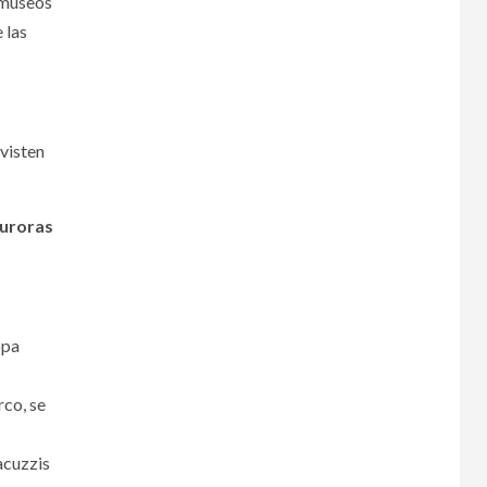
s museos
 las
 visten
uroras
opa
rco, se
acuzzis