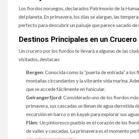
Los fiordos noruegos, declarados Patrimonio de la Huma
del planeta. En primavera, los días se alargan, las temper
perfecto para descubrir un paisaje que parece sacado de 
Destinos Principales en un Crucero 
Un crucero por los fiordos te llevará a algunas de las c
La membresía, la
Vuel
visitados, destacan:
nueva tendencia
amis
Bergen
: Conocida como la “puerta de entrada” a los 
montañas circundantes y la vibrante vida marina. Ade
social
par
que se accede fácilmente en funicular.
Geirangerfjord
: Considerado uno de los fiordos más 
primavera, sus cascadas se llenan de agua derretida d
excursión en barco o en kayak para explorar sus aguas
Flåm
: Un pintoresco pueblo en el corazón de los fior
de valles y cascadas. La primavera es el momento perfe