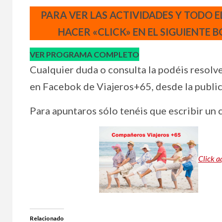
PARA VER LAS ACTIVIDADES Y TODO E
HACER «CLICK» EN EL SIGUIENTE 
VER PROGRAMA COMPLETO
Cualquier duda o consulta la podéis resolv
en Facebok de Viajeros+65, desde la publica
Para apuntaros sólo tenéis que escribir un 
Click a
Relacionado