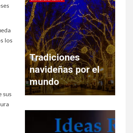
eses
ueda
s los
o de
Tradiciones
eja
navideñas por el
mundo
Re
e sus
tura