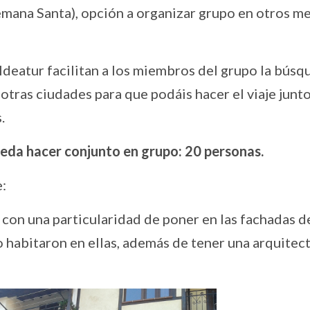
emana Santa), opción a organizar grupo en otros m
Ideatur facilitan a los miembros del grupo la búsq
otras ciudades para que podáis hacer el viaje junto
.
embresía, la
Vuelve el grup
ueda hacer conjunto en grupo: 20 personas.
a tendencia
amistad y par
e:
al
para mayores
on una particularidad de poner en las fachadas d
o habitaron en ellas, además de tener una arquitec