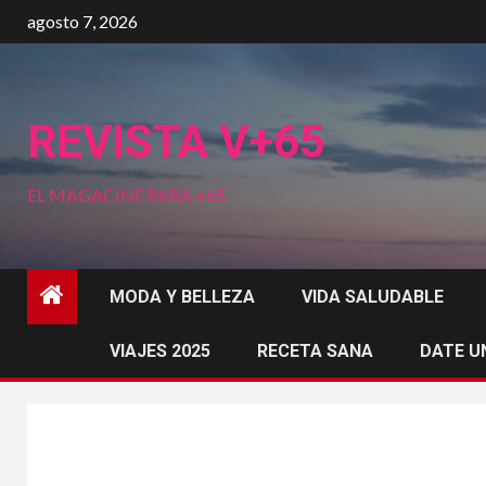
Saltar
agosto 7, 2026
al
contenido
REVISTA V+65
EL MAGACINE PARA +65
MODA Y BELLEZA
VIDA SALUDABLE
VIAJES 2025
RECETA SANA
DATE U