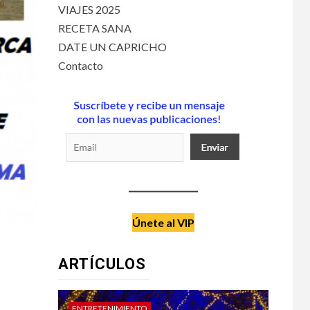
VIAJES 2025
RECETA SANA
DATE UN CAPRICHO
Contacto
Únete al VIP
ARTÍCULOS
ENTRETENIMIENTO
DATE 