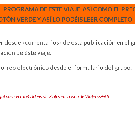
L PROGRAMA DE ESTE VIAJE, ASÍ COMO EL PREC
BOTÓN VERDE Y ASÍ LO PODÉIS LEER COMPLETO:
er desde «comentarios» de esta publicación en el 
ción de éste viaje.
correo electrónico desde el formulario del grupo.
quí para ver más ideas de Viajes en la web de Viajeros+65