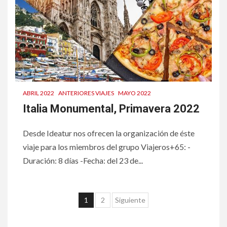
ABRIL 2022
ANTERIORES VIAJES
MAYO 2022
Italia Monumental, Primavera 2022
Desde Ideatur nos ofrecen la organización de éste
viaje para los miembros del grupo Viajeros+65: -
Duración: 8 días -Fecha: del 23 de...
Paginación
1
2
Siguiente
de