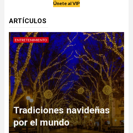
Únete al VIP
ARTÍCULOS
DATE UN CAPRICHO
V
Regala Escapadas