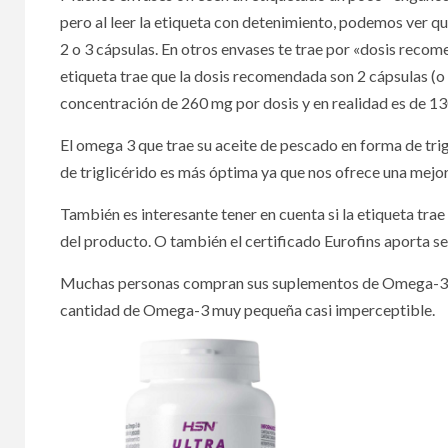
pero al leer la etiqueta con detenimiento, podemos ver qu
2 o 3 cápsulas. En otros envases te trae por «dosis recom
etiqueta trae que la dosis recomendada son 2 cápsulas (
concentración de 260 mg por dosis y en realidad es de 1
El omega 3 que trae su aceite de pescado en forma de trig
de triglicérido es más óptima ya que nos ofrece una mejor
También es interesante tener en cuenta si la etiqueta trae e
del producto. O también el certificado Eurofins aporta sel
Muchas personas compran sus suplementos de Omega-3 en
cantidad de Omega-3 muy pequeña casi imperceptible.