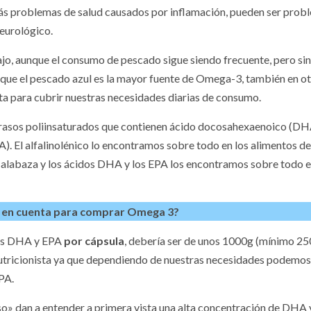
más problemas de salud causados por inflamación, pueden ser prob
embresía, la
Vuelve el grup
neurológico.
a tendencia
amistad y par
o, aunque el consumo de pescado sigue siendo frecuente, pero sin
 que el pescado azul es la mayor fuente de Omega-3, también en o
al
para mayores
rta para cubrir nuestras necesidades diarias de consumo.
grasos poliinsaturados que contienen ácido docosahexaenoico (DH
). El alfalinolénico lo encontramos sobre todo en los alimentos de
e calabaza y los ácidos DHA y los EPA los encontramos sobre todo 
r en cuenta para comprar Omega 3?
idos DHA y EPA
por cápsula
, debería ser de unos 1000g (mínimo 2
 nutricionista ya que dependiendo de nuestras necesidades podemos
EPA.
» dan a entender a primera vista una alta concentración de DHA