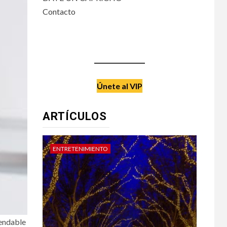
Contacto
Únete al VIP
ARTÍCULOS
ENTRETENIMIENTO
DATE 
mendable