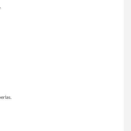
e
erlas.