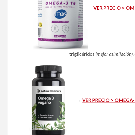
→
VER PRECIO > OM
triglicéridos
(mejor asimilación)
.
→
VER PRECIO > OMEGA-3