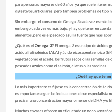
para personas mayores de 60 años, ya que suelen tener 
La m
digestivos, articulares, pero también problemas de tipo 
nuev
Sin embargo, el consumo de Omega-3 cada vez es más baj
embargo cada vez es más bajo, y hay que tener en cuenta
soci
alimentos, pero es el pescado azul la fuente que más apo
¿Qué es el Omega-3?
El omega-3 es un tipo de ácidos 
ácido alfalinolénico (ALA) y ácido eicosapentaenoico (EPA
vegetal como el aceite, los frutos secos o las semillas d
pescados azules como el salmón, el atún o las sardinas.
¿Qué hay que tene
Lo más importante es fijarse en la concentración de ác
es importante seguir las indicaciones de un especialista
precisar una concentración mayor o menor de DHA y/o 
Muchos envases ofrecen un etiquetado un poco «engañoso