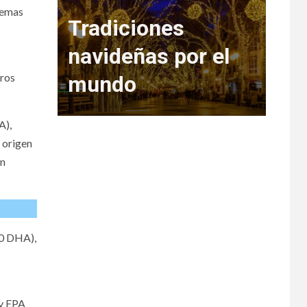
lemas
o de
Tradiciones
eja
navideñas por el
tros
mundo
Re
A),
 origen
en
50 DHA),
 y EPA