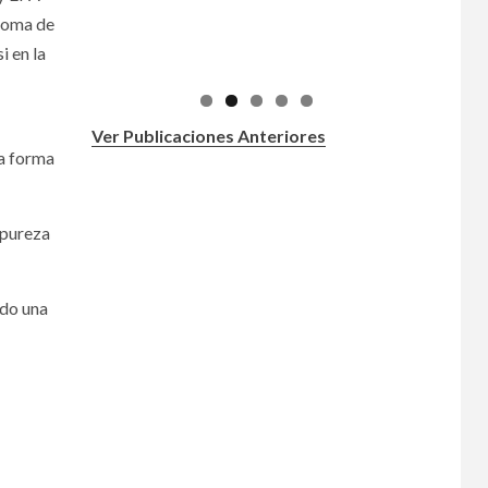
 toma de
i en la
Ver Publicaciones Anteriores
la forma
y pureza
ndo una