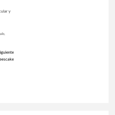
ular y
ulo,
iguiente
eescake