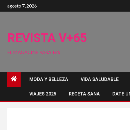
Saltar
agosto 7, 2026
al
contenido
REVISTA V+65
EL MAGACINE PARA +65
MODA Y BELLEZA
VIDA SALUDABLE
VIAJES 2025
RECETA SANA
DATE U