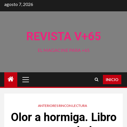
Saltar
agosto 7, 2026
al
contenido
REVISTA V+65
EL MAGACINE PARA +65
Menú
INICIO
principal
ANTERIORES RINCON LECTURA
Olor a hormiga. Libro