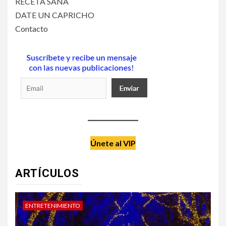
RECETA SANA
DATE UN CAPRICHO
Contacto
Únete al VIP
ARTÍCULOS
DATE UN CAPRICHO
V