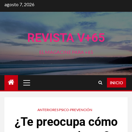
Saltar
agosto 7, 2026
al
contenido
REVISTA V+65
EL MAGACINE PARA +65
Menú
INICIO
principal
ANTERIORES PSICO-PREVENCIÓN
¿Te preocupa cómo