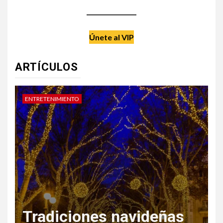
Únete al VIP
ARTÍCULOS
DATE UN CAPRICHO
V