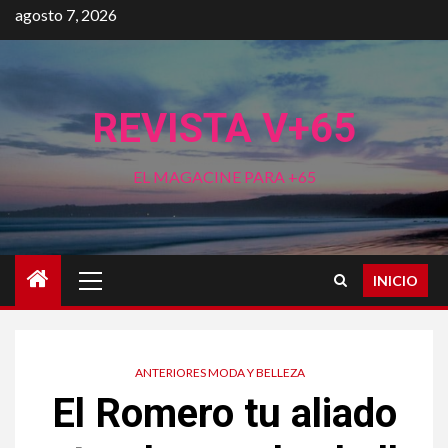
Saltar
agosto 7, 2026
al
contenido
REVISTA V+65
EL MAGACINE PARA +65
Menú
INICIO
principal
ANTERIORES MODA Y BELLEZA
El Romero tu aliado