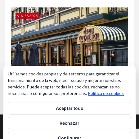
VIAJES 2025
Utilizamos cookies propias y de terceros para garantizar el
funcionamiento de la web, medir su uso y mejorar nuestros
Bruselas en Navidad
servicios. Puede aceptar todas las cookies, rechazar las no
necesarias o configurar sus preferencias.
Política de cookies
Aceptar todo
Aviso Legal y Privacidad
Rechazar
Copyright ©Viajerosmas65. Todos los derechos reservados
|
Configurar