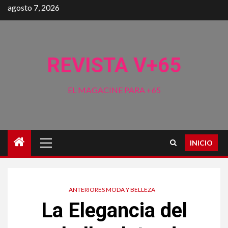
Saltar
agosto 7, 2026
al
contenido
REVISTA V+65
EL MAGACINE PARA +65
Menú
INICIO
principal
ANTERIORES MODA Y BELLEZA
La Elegancia del