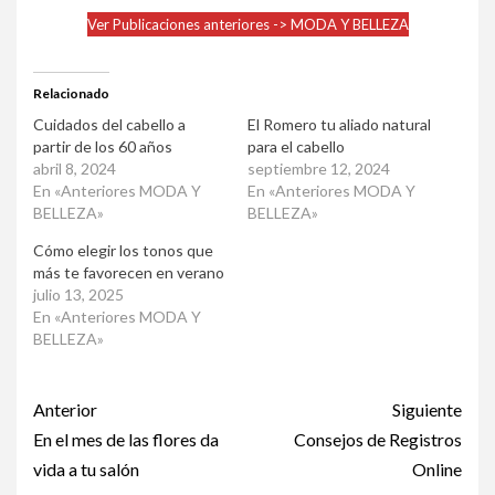
Ver Publicaciones anteriores -> MODA Y BELLEZA
Relacionado
Cuidados del cabello a
El Romero tu aliado natural
partir de los 60 años
para el cabello
abril 8, 2024
septiembre 12, 2024
En «Anteriores MODA Y
En «Anteriores MODA Y
BELLEZA»
BELLEZA»
Cómo elegir los tonos que
más te favorecen en verano
julio 13, 2025
En «Anteriores MODA Y
BELLEZA»
Post
Anterior
Siguiente
navigation
En el mes de las flores da
Consejos de Registros
vida a tu salón
Online