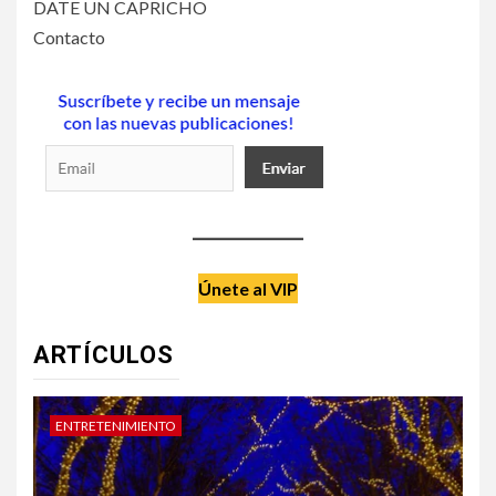
DATE UN CAPRICHO
Contacto
Únete al VIP
ARTÍCULOS
ENTRETENIMIENTO
D