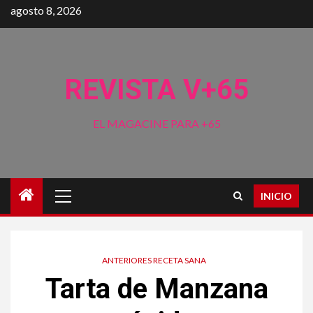
Saltar
agosto 8, 2026
al
contenido
REVISTA V+65
EL MAGACINE PARA +65
Menú
INICIO
principal
ANTERIORES RECETA SANA
Tarta de Manzana