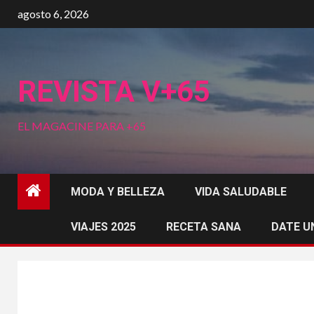
Saltar
agosto 6, 2026
al
contenido
REVISTA V+65
EL MAGACINE PARA +65
MODA Y BELLEZA
VIDA SALUDABLE
VIAJES 2025
RECETA SANA
DATE U