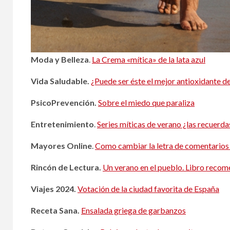
Moda y Belleza
.
La Crema «mítica» de la lata azul
Vida Saludable.
¿Puede ser éste el mejor antioxidante 
PsicoPrevención.
Sobre el miedo que paraliza
Entretenimiento
.
Series míticas de verano ¿las recuerda
Mayores Online
.
Como cambiar la letra de comentario
Rincón de Lectura.
Un verano en el pueblo. Libro reco
Viajes 2024.
Votación de la ciudad favorita de España
Receta Sana.
Ensalada griega de garbanzos