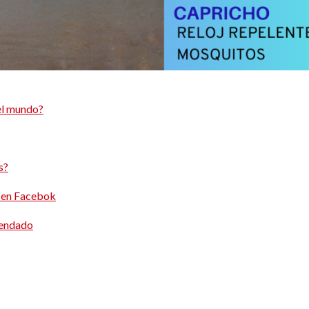
del mundo?
s?
s en Facebok
mendado