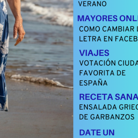
iciones
deñas por el
do
Regala Escap