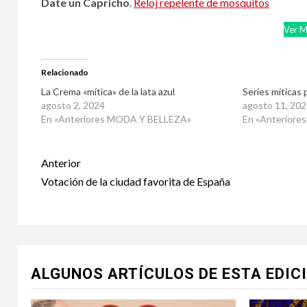
Date un Capricho
.
Reloj repelente de mosquitos
Ver M
Relacionado
La Crema «mítica» de la lata azul
Series míticas 
agosto 2, 2024
agosto 11, 202
En «Anteriores MODA Y BELLEZA»
En «Anterior
Post
Anterior
navigation
Votación de la ciudad favorita de España
ALGUNOS ARTÍCULOS DE ESTA EDIC