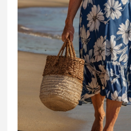
la
Vuelve el grupo de
Trad
a
amistad y pareja
navi
para mayores
mun