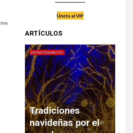
Únete al VIP
ntes
ARTÍCULOS
ENTRETENIMIENTO
DATE 
o de
Tradiciones
eja
navideñas por el