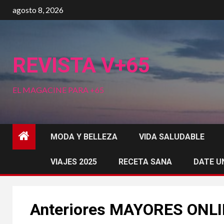
Saltar
agosto 8, 2026
al
contenido
REVISTA V+65
EL MAGACINE PARA +65
MODA Y BELLEZA
VIDA SALUDABLE
VIAJES 2025
RECETA SANA
DATE U
Anteriores MAYORES ONL