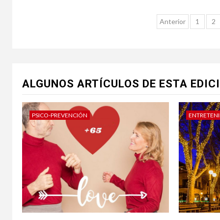
Paginaci
Anterior
1
2
de
entradas
ALGUNOS ARTÍCULOS DE ESTA EDIC
PSICO-PREVENCIÓN
ENTRETEN