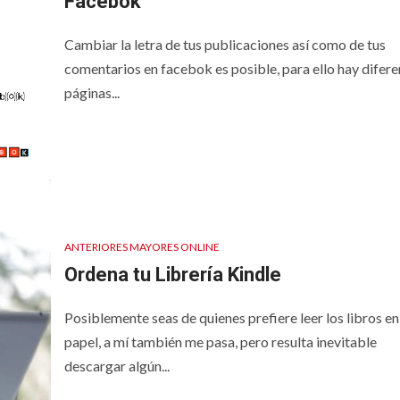
Facebok
Cambiar la letra de tus publicaciones así como de tus
comentarios en facebok es posible, para ello hay difere
páginas...
ONLINE
PSICO-PREVENCIÓN
ANTERIORES MAYORES ONLINE
Ordena tu Librería Kindle
Posiblemente seas de quienes prefiere leer los libros en
embresía, la
Vuelve el grup
papel, a mí también me pasa, pero resulta inevitable
a tendencia
amistad y par
descargar algún...