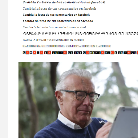
MAYORES 
La m
nuev