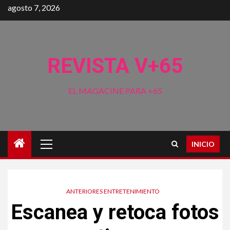
Saltar
agosto 7, 2026
al
contenido
REVISTA V+65
EL MAGACINE PARA +65
Menú
INICIO
principal
ANTERIORES ENTRETENIMIENTO
Escanea y retoca fotos