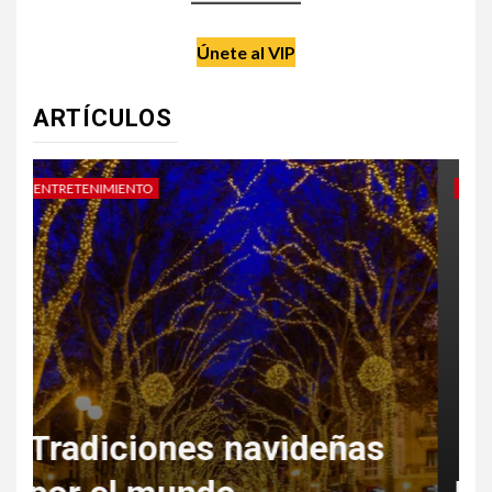
Únete al VIP
ARTÍCULOS
DATE UN CAPRICHO
V