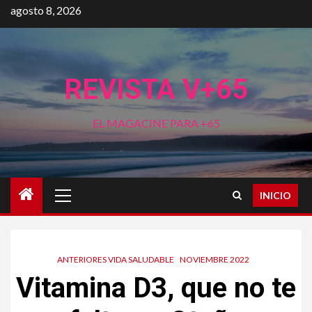
Saltar
agosto 8, 2026
al
contenido
REVISTA V+65
EL MAGACINE PARA +65
Menú
INICIO
principal
ANTERIORES VIDA SALUDABLE
NOVIEMBRE 2022
Vitamina D3, que no te