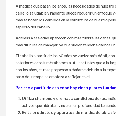
A medida que pasan los años, las necesidades de nuestro
cabello saludable y radiante puede requerir un enfoque y
más se notan los cambios en la estructura de nuestro pel
aspecto del cabello.
Además a esa edad aparecen con más fuerza las canas, que
más difíciles de manejar, ya que suelen tender a darnos 
La membresía, la
Vuel
El cabello a partir de los 60 años se vuelve más débil, c
nueva tendencia
amis
anteriores acostumbrábamos a utilizar tintes que a la la
social
par
con los años, es más propenso a dañarse debido a la expos
paso del tiempo se empieza a reflejar en él.
Por eso a partir de esa edad hay cinco pilares fund
Utiliza champús y cremas acondicionadoras
: ind
activos que hidratan y nutren en profundidad teniendo
Evita productos y aparatos de moldeado abrasi