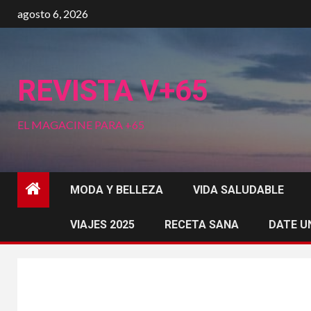
Saltar
agosto 6, 2026
al
contenido
REVISTA V+65
EL MAGACINE PARA +65
MODA Y BELLEZA
VIDA SALUDABLE
VIAJES 2025
RECETA SANA
DATE U