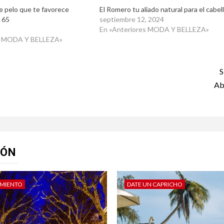
de pelo que te favorece
El Romero tu aliado natural para el cabel
 65
septiembre 12, 2024
En «Anteriores MODA Y BELLEZA»
es MODA Y BELLEZA»
S
Ab
IÓN
IMIENTO
DATE UN CAPRICHO