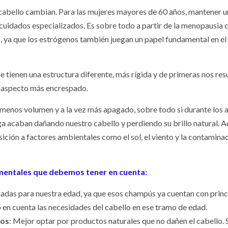
 cabello cambian. Para las mujeres mayores de 60 años, mantener u
 cuidados especializados. Es sobre todo a partir de la menopausia
o, ya que los estrógenos también juegan un papel fundamental en el
 tienen una estructura diferente, más rígida y de primeras nos res
un aspecto más encrespado.
ve el grupo de
Tradiciones
on menos volumen y a la vez más apagado, sobre todo si durante los 
tad y pareja
navideñas por
rga acaban dañando nuestro cabello y perdiendo su brillo natural. 
a mayores
mundo
ición a factores ambientales como el sol, el viento y la contaminac
amentales que debemos tener en cuenta:
icadas para nuestra edad, ya que esos champús ya cuentan con princ
 en cuenta las necesidades del cabello en ese tramo de edad.
vos
: Mejor optar por productos naturales que no dañen el cabello.