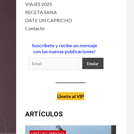
VIAJES 2025
RECETA SANA
DATE UN CAPRICHO
Contacto
Únete al VIP
ARTÍCULOS
DATE UN CAPRICHO
VIAJES