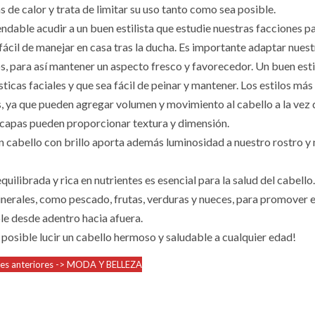
 de calor y trata de limitar su uso tanto como sea posible.
dable acudir a un buen estilista que estudie nuestras facciones p
 fácil de manejar en casa tras la ducha. Es importante adaptar nues
os, para así mantener un aspecto fresco y favorecedor. Un buen estil
ticas faciales y que sea fácil de peinar y mantener. Los estilos más
, ya que pueden agregar volumen y movimiento al cabello a la vez
 capas pueden proporcionar textura y dimensión.
n cabello con brillo aporta además luminosidad a nuestro rostro y
equilibrada y rica en nutrientes es esencial para la salud del cabello.
inerales, como pescado, frutas, verduras y nueces, para promover e
le desde adentro hacia afuera.
posible lucir un cabello hermoso y saludable a cualquier edad!
nes anteriores -> MODA Y BELLEZA