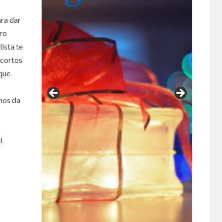
ara dar
tro
ista te
 cortos
 que
 nos da
l