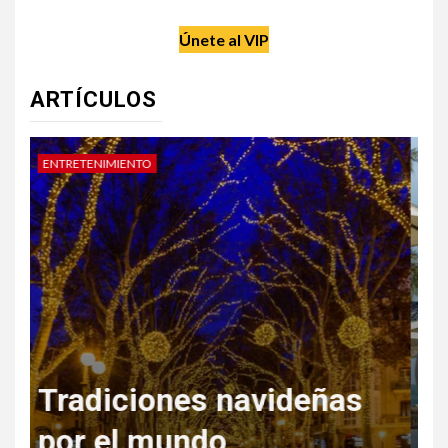
Únete al VIP
ARTÍCULOS
DATE UN CAPRICHO
V
Regala Escapadas