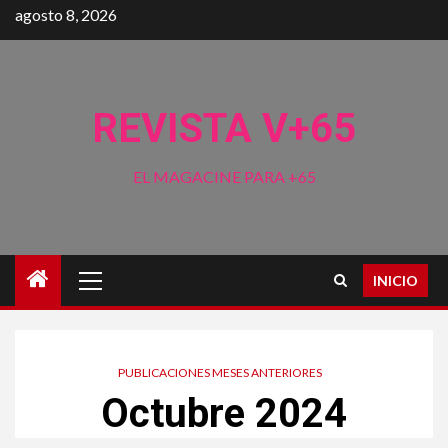
Saltar
agosto 8, 2026
al
contenido
REVISTA V+65
EL MAGACINE PARA +65
Menú
INICIO
principal
PUBLICACIONES MESES ANTERIORES
Octubre 2024