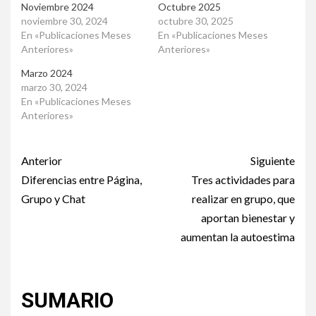
Noviembre 2024
Octubre 2025
noviembre 30, 2024
octubre 30, 2025
En «Publicaciones Meses
En «Publicaciones Meses
Anteriores»
Anteriores»
Marzo 2024
marzo 30, 2024
En «Publicaciones Meses
Anteriores»
Post
Anterior
Siguiente
navigation
Diferencias entre Página,
Tres actividades para
Grupo y Chat
realizar en grupo, que
aportan bienestar y
aumentan la autoestima
SUMARIO